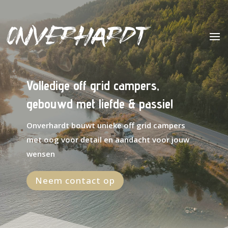
Volledige off grid campers,
gebouwd met liefde & passie!
Onverhardt bouwt unieke off grid campers
met oog voor detail en aandacht voor jouw
wensen
Neem contact op