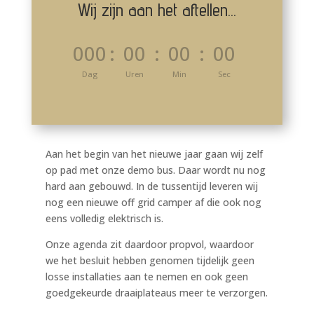
Wij zijn aan het aftellen...
000
:
00
:
00
:
00
Dag
Uren
Min
Sec
Aan het begin van het nieuwe jaar gaan wij zelf
op pad met onze demo bus. Daar wordt nu nog
hard aan gebouwd. In de tussentijd leveren wij
nog een nieuwe off grid camper af die ook nog
eens volledig elektrisch is.
Onze agenda zit daardoor propvol, waardoor
we het besluit hebben genomen tijdelijk geen
losse installaties aan te nemen en ook geen
goedgekeurde draaiplateaus meer te verzorgen.