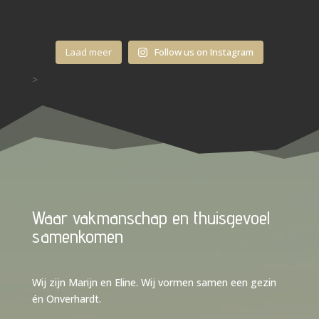
Laad meer
Follow us on Instagram
>
Waar vakmanschap en thuisgevoel
samenkomen
Wij zijn Marijn en Eline. Wij vormen samen een gezin
én Onverhardt.